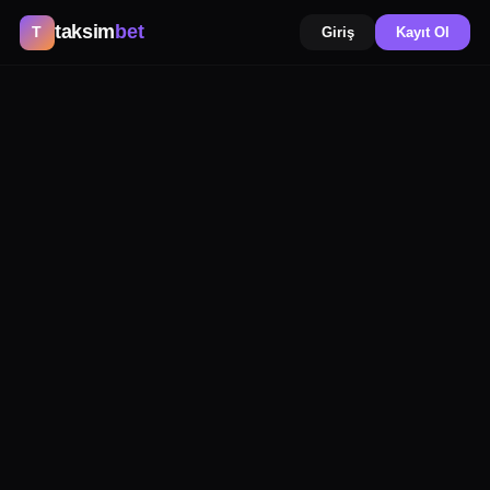
taksim
bet
T
Giriş
Kayıt Ol