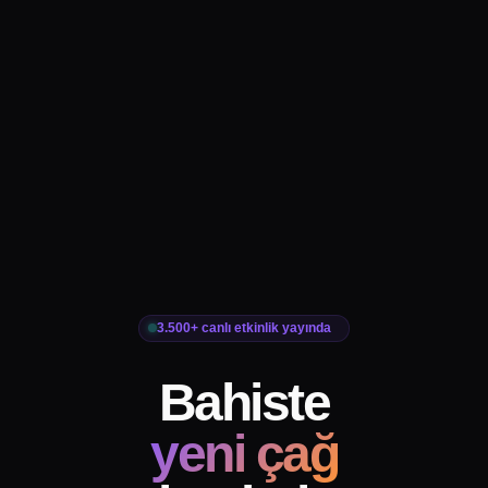
3.500+ canlı etkinlik yayında
Bahiste
yeni çağ