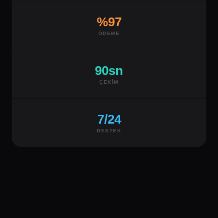
%97
ÖDEME
90sn
ÇEKIM
7/24
DESTEK